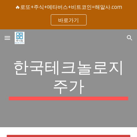
🔥로또+주식+메타버스+비트코인=해알사.com
Skip to main content
Skip to navigation
바로가기
한국테크놀로지
주가