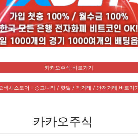
카카오주식 바로가기
오섹시스토어 - 중고나라 / 핫딜 / 직거래 / 안전거래 바로가
카카오주식