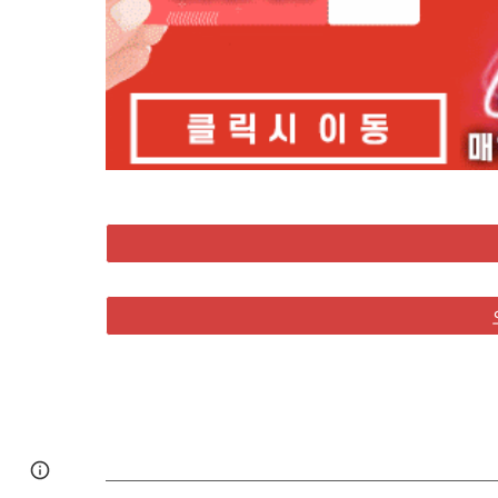
Google Sites
Report abuse