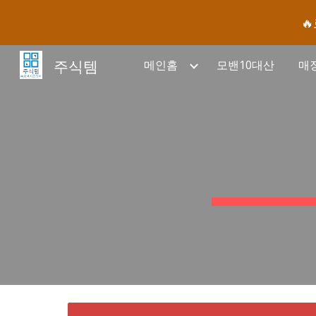

Sk
주식템
메인홈
모밴10대산
매