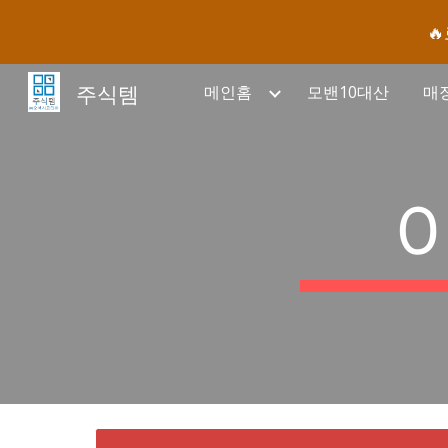

Sk
주식템
메인홈
모밴10대산
매