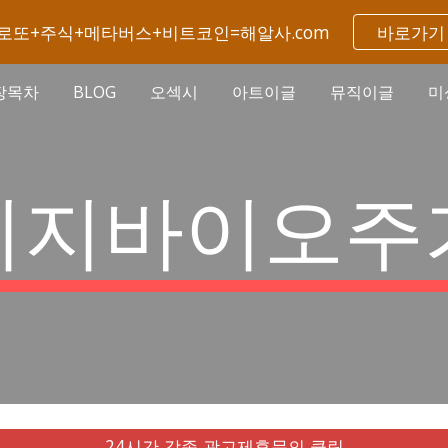
로또+주식+메타버스+비트코인=해알사.com
바로가기
ip to main content
Skip to navigat
장목차
BLOG
오섹시
아트이글
뮤직이글
미
이지바이오주
24시간 각종 광고제휴문의 클릭