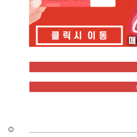
Google Sites
Report abuse