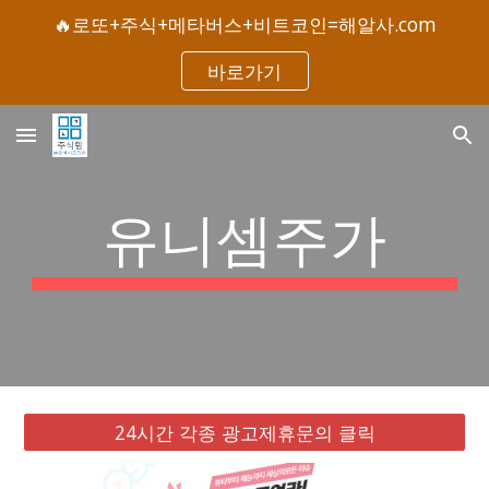
🔥로또+주식+메타버스+비트코인=해알사.com
Skip to main content
Skip to navigation
바로가기
유니셈주가
24시간 각종 광고제휴문의 클릭